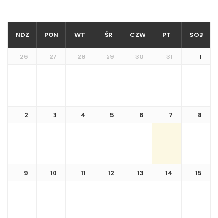
NDZ
PON
WT
ŚR
CZW
PT
SOB
26
27
28
29
30
31
1
2
3
4
5
6
7
8
9
10
11
12
13
14
15