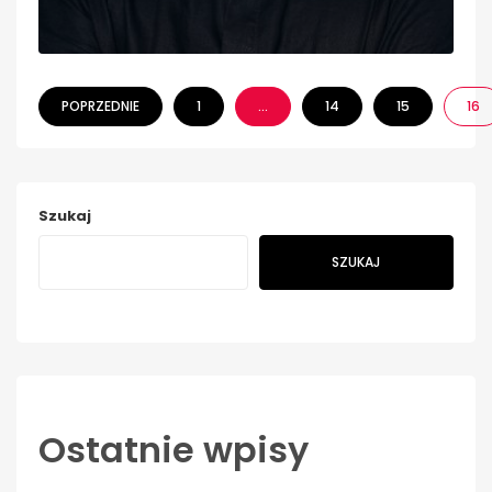
POPRZEDNIE
1
…
14
15
16
Szukaj
SZUKAJ
Ostatnie wpisy