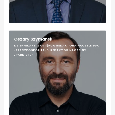
Cezary Szymanek
DZIENNIKARZ, ZASTĘPCA REDAKTORA NACZELNEGO
„RZECZPOSPOLITEJ”, REDAKTOR NACZELNY
„PARKIETU”