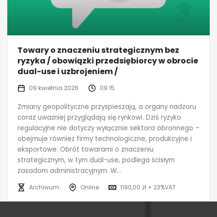
Towary o znaczeniu strategicznym bez
ryzyka / obowiązki przedsiębiorcy w obrocie
dual-use i uzbrojeniem /
09 kwietnia 2026
09:15
Zmiany geopolityczne przyspieszają, a organy nadzoru
coraz uważniej przyglądają się rynkowi. Dziś ryzyko
regulacyjne nie dotyczy wyłącznie sektora obronnego –
obejmuje również firmy technologiczne, produkcyjne i
eksportowe. Obrót towarami o znaczeniu
strategicznym, w tym dual-use, podlega ścisłym
zasadom administracyjnym. W...
Archiwum
Online
1190,00 zł + 23%VAT