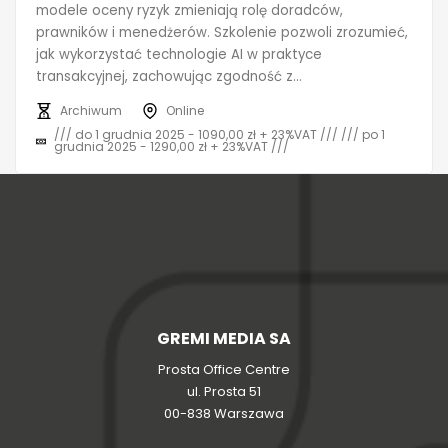
modele oceny ryzyk zmieniają rolę doradców,
prawników i menedżerów. Szkolenie pozwoli zrozumieć,
jak wykorzystać technologie AI w praktyce
transakcyjnej, zachowując zgodność z...
Archiwum
Online
/// do 1 grudnia 2025 - 1090,00 zł + 23%VAT /// /// po 1
grudnia 2025 - 1290,00 zł + 23%VAT ///
GREMI MEDIA SA
Prosta Office Centre
ul. Prosta 51
00-838 Warszawa