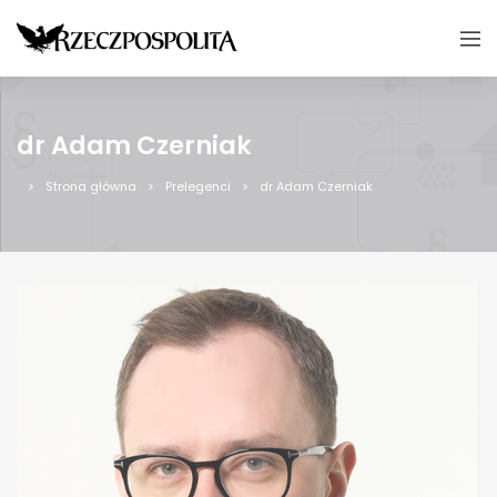
dr Adam Czerniak
Strona główna
Prelegenci
dr Adam Czerniak