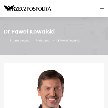
Dr Paweł Kowalski
Strona główna
Prelegenci
Dr Paweł Kowalski