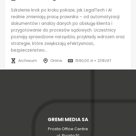
Szkolenie krok po kroku pokaże, jak LegalTech i AI
realnie zmieniają pracę prawnika – od automatyzacji
dokumentów i analizy danych po obsługę klienta i
przygotowanie do procesów sądowych. Uczestnicy
poznają sprawdzone narzędzia, przykłady wdrożeń oraz
strategie, które zwiększają efektywność,
bezpieczeństwo...
Archiwum
Online
1590,00 zł + 23%VAT
GREMI MEDIA SA
Prosta Office Centre
ul. Prosta 51