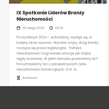
IX Spotkanie Liderów Branży
Nieruchomości
26 lutego 2025
09:25
Po burzliwym 2024 r. wchodzimy, wydaje się, w
kolejny okres wyzwań. Wysokie stopy, drogi kredyt,
toczące się prace legislacyjne. Polityka
mieszkaniowa rozgrzewała emocje jak chyba
nigdy wcześniej. W jakim kierunku powinniśmy iść?
Porozmawiamy też o perspektywach rynku
nieruchomości komercyjnych, m.in. w...
Archiwum