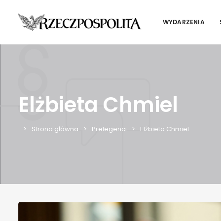
WYDARZENIA
Elżbieta Chmiel
Strona główna
Prelegenci
Elżbieta Chmiel