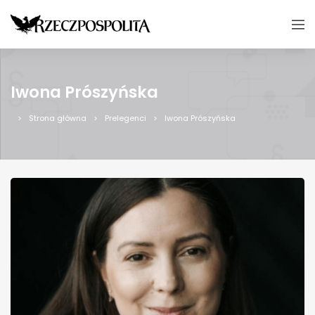
Iwona Prószyńska
Strona główna
Prelegenci
Iwona Prószyńska