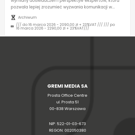
wymiany doświadczeń i perspektyw ekspertów, która
pozwala lepiej zrozumieć wyzwania komunikacji w...
Archiwum
/// do 16 marca 2026 - 2090,00 zł + 23%VAT /// /// po
16 marca 2026 - 2290,00 zł + 23%VAT///
GREMI MEDIA SA
Prosta Office Centre
ul. Prosta 51
00-838 Warszawa
NIP: 522-01-03-673
REGON: 002050380