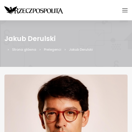
Jakub Derulski
Strona główna
Prelegenci
Jakub Derulski