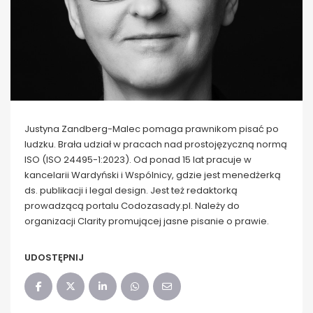
Justyna Zandberg-Malec pomaga prawnikom pisać po
ludzku. Brała udział w pracach nad prostojęzyczną normą
ISO (ISO 24495-1:2023). Od ponad 15 lat pracuje w
kancelarii Wardyński i Wspólnicy, gdzie jest menedżerką
ds. publikacji i legal design. Jest też redaktorką
prowadzącą portalu Codozasady.pl. Należy do
organizacji Clarity promującej jasne pisanie o prawie.
UDOSTĘPNIJ