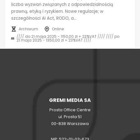
liczba wyzwań związanych z odpowiedzialnością
prawną, etyką i ryzykiem. Nowe regulacje; w
szczególności AI Act, RODO, a...
Archiwum
Online
//// do 21 maja 2025 - 1150,00 zł + 23%VAT //// //// po
21 maja 2025 - 1350,00 zł + 23%VAT ////
GREMI MEDIA SA
Prosta Office Centre
ul. Prosta 51
00-838 Warszawa
NIP: 522-01-03-673