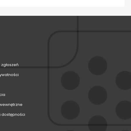
 zgłoszeń
rywatności
cia
 wewnętrzne
a dostępności