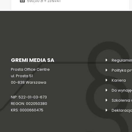
590,00 zł + 23%VAT
GREMI MEDIA SA
Regulamin
Prosta Office Centre
Polityka p
ul. Prosta 51
Kariera
00-838 Warszawa
Do wynaję
NIP: 522-01-03-673
Szkolenia
REGON: 002050380
KRS: 0000660475
Deklaracj