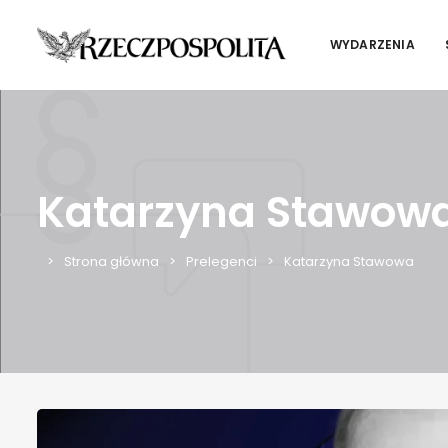
WYDARZENIA
Katarzyna Stawow
Strona główna
Prelegenci
Katarzyna Stawowa