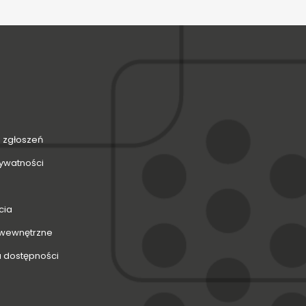
 zgłoszeń
rywatności
cia
 wewnętrzne
a dostępności