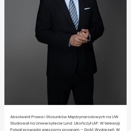
Absolwent Prawa i Stosunków Międzynarodowych na UW.
Studiował na Uniwersytecie Lund. Ukończył LAP. W telewizji
Polsat prowadzi wieczorny program – Gość Wydarzeń. W