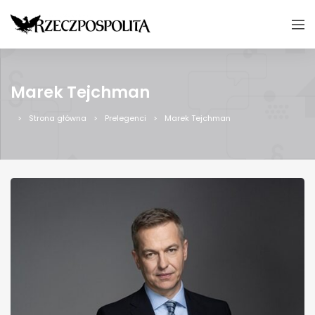
Marek Tejchman
Strona główna
Prelegenci
Marek Tejchman