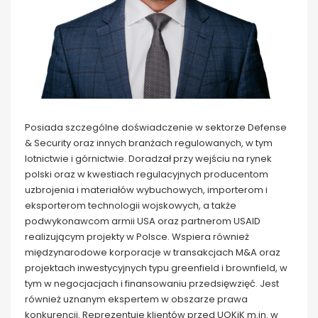
Posiada szczególne doświadczenie w sektorze Defense
& Security oraz innych branżach regulowanych, w tym
lotnictwie i górnictwie. Doradzał przy wejściu na rynek
polski oraz w kwestiach regulacyjnych producentom
uzbrojenia i materiałów wybuchowych, importerom i
eksporterom technologii wojskowych, a także
podwykonawcom armii USA oraz partnerom USAID
realizującym projekty w Polsce. Wspiera również
międzynarodowe korporacje w transakcjach M&A oraz
projektach inwestycyjnych typu greenfield i brownfield, w
tym w negocjacjach i finansowaniu przedsięwzięć. Jest
również uznanym ekspertem w obszarze prawa
konkurencji. Reprezentuje klientów przed UOKiK m.in. w