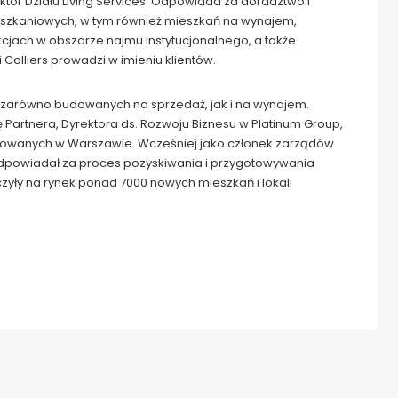
ektor Działu Living Services. Odpowiada za doradztwo i
mieszkaniowych, w tym również mieszkań na wynajem,
cjach w obszarze najmu instytucjonalnego, a także
olliers prowadzi w imieniu klientów.
, zarówno budowanych na sprzedaż, jak i na wynajem.
 Partnera, Dyrektora ds. Rozwoju Biznesu w Platinum Group,
wanych w Warszawie. Wcześniej jako członek zarządów
 odpowiadał za proces pozyskiwania i przygotowywania
zyły na rynek ponad 7000 nowych mieszkań i lokali