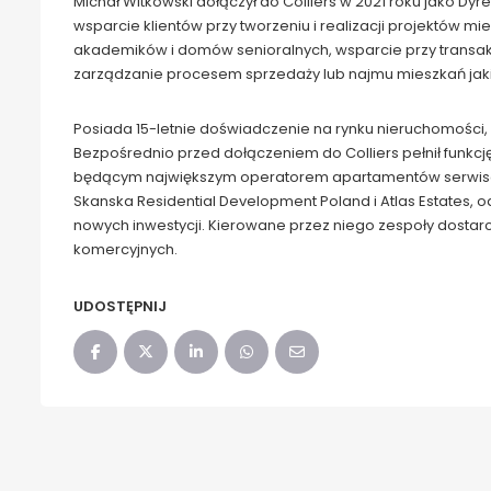
Michał Witkowski dołączył do Colliers w 2021 roku jako Dyr
wsparcie klientów przy tworzeniu i realizacji projektów 
akademików i domów senioralnych, wsparcie przy transak
zarządzanie procesem sprzedaży lub najmu mieszkań jaki C
Posiada 15-letnie doświadczenie na rynku nieruchomości
Bezpośrednio przed dołączeniem do Colliers pełnił funkcję
będącym największym operatorem apartamentów serwiso
Skanska Residential Development Poland i Atlas Estates,
nowych inwestycji. Kierowane przez niego zespoły dostarc
komercyjnych.
UDOSTĘPNIJ