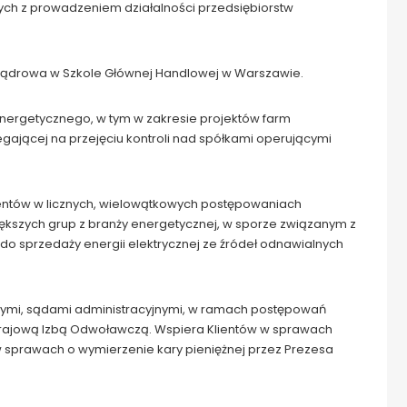
ych z prowadzeniem działalności przedsiębiorstw
ądrowa w Szkole Głównej Handlowej w Warszawie.
 energetycznego, w tym w zakresie projektów farm
egającej na przejęciu kontroli nad spółkami operującymi
ientów w licznych, wielowątkowych postępowaniach
kszych grup z branży energetycznej, w sporze związanym z
sprzedaży energii elektrycznej ze źródeł odnawialnych
ymi, sądami administracyjnymi, w ramach postępowań
Krajową Izbą Odwoławczą. Wspiera Klientów w sprawach
ż w sprawach o wymierzenie kary pieniężnej przez Prezesa