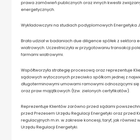
prawa zamówień publicznych oraz innych kwestii związan
energetycznych.
Wykładowczyni na studiach podyplomowych Energetyka J
Brała udział w badaniach due diligence spółek z sektora
wiatrowych. Uczestniczyła w przygotowaniu transakcji pol
farmami wiatrowymi.
Współtworzyła strategię procesową oraz reprezentuje Kl
sądowych wytoczonych przeciwko spółkom jednej z najwię
długoterminowymi umowami ramowymi odnoszącymi się do 
oraz praw majątkowych (tzw. zielonych certyfikatów).
Reprezentuje Klientów zarówno przed sądami powszechn
przed Prezesem Urzędu Regulacji Energetyki oraz przed 
regulacyjnych m.in. w zakresie koncesji, taryf, jak równie
Urzędu Regulacji Energetyki.