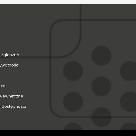
 zgłoszeń
rywatności
cia
 wewnętrzne
a dostępności