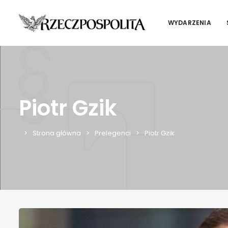
WYDARZENIA
Piotr Gzik
Strona główna
Prelegenci
Piotr Gzik