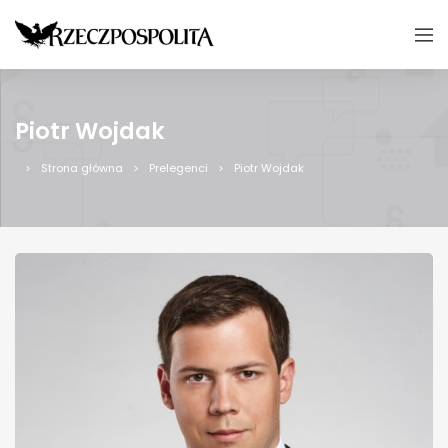
Piotr Wojdak
Strona główna
Prelegenci
Piotr Wojdak