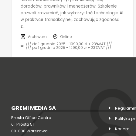
doradców, prawników i menedżerów. Szkolenie
pozwoli zrozumieć, jak wykorzystać technologie AI
w praktyce transakcyjnej, zachowując zgodność
z...
Archiwum
Online
/// do 1 grudnia 2025 - 1090,00 zł + 23%VAT ///
/// po 1 grudnia 2025 - 1290,00 zł + 23%VAT ///
GREMI MEDIA SA
Regulamin
Prosta Office Centre
Polityka p
ul. Prosta 51
Kariera
00-838 Warszawa