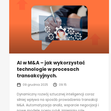
AI w M&A – jak wykorzystać
technologie w procesach
transakcyjnych.
09 grudnia 2025
09:15
Dynamiczny rozwój sztucznej inteligencji coraz
silniej wpływa na sposób prowadzenia transakcji
M&A. Automatyzacja analiz, wsparcie negocjacji i
nowe modele oceny ryzyk zmieniają rolę