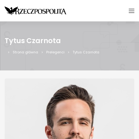
Tytus Czarnota
Strona główna
Prelegenci
Tytus Czarnota