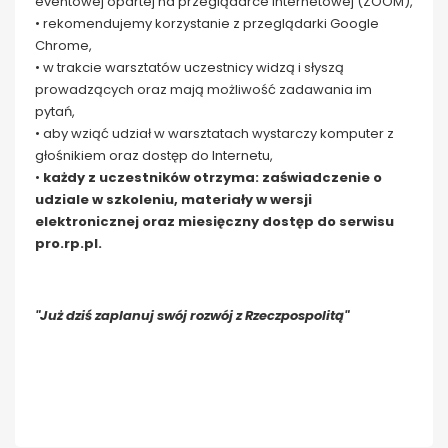
eventowej opartej na przeglądarce internetowej (ZOOM),
• rekomendujemy korzystanie z przeglądarki Google
Chrome,
• w trakcie warsztatów uczestnicy widzą i słyszą
prowadzących oraz mają możliwość zadawania im
pytań,
• aby wziąć udział w warsztatach wystarczy komputer z
głośnikiem oraz dostęp do Internetu,
•
każdy z uczestników otrzyma: zaświadczenie o
udziale w szkoleniu, materiały w wersji
elektronicznej oraz miesięczny dostęp do serwisu
pro.rp.pl.
"Już dziś zaplanuj swój rozwój z Rzeczpospolitą"