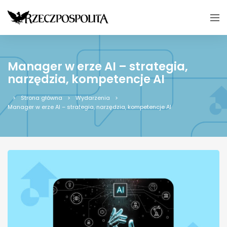
Manager w erze AI – strategia,
narzędzia, kompetencje AI
Strona główna
Wydarzenia
Manager w erze AI – strategia, narzędzia, kompetencje AI