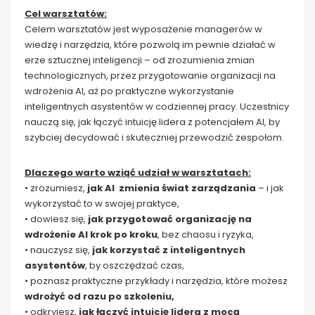
Cel warsztatów:
Celem warsztatów jest wyposażenie managerów w
wiedzę i narzędzia, które pozwolą im pewnie działać w
erze sztucznej inteligencji – od zrozumienia zmian
technologicznych, przez przygotowanie organizacji na
wdrożenia AI, aż po praktyczne wykorzystanie
inteligentnych asystentów w codziennej pracy. Uczestnicy
nauczą się, jak łączyć intuicję lidera z potencjałem AI, by
szybciej decydować i skuteczniej przewodzić zespołom.
Dlaczego warto wziąć udział w warsztatach:
• zrozumiesz,
jak AI zmienia świat zarządzania
– i jak
wykorzystać to w swojej praktyce,
• dowiesz się,
jak przygotować organizację na
wdrożenie AI krok po kroku
, bez chaosu i ryzyka,
• nauczysz się,
jak korzystać z inteligentnych
asystentów
, by oszczędzać czas,
• poznasz praktyczne przykłady i narzędzia, które możesz
wdrożyć od razu po szkoleniu,
• odkryjesz,
jak łączyć intuicję lidera z mocą