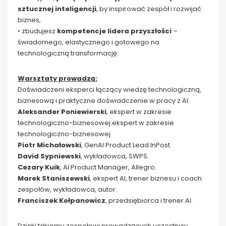
sztucznej inteligencji
, by inspirować zespół i rozwijać
biznes,
• zbudujesz
kompetencje lidera przyszłości
–
świadomego, elastycznego i gotowego na
technologiczną transformację.
Warsztaty prowadzą:
Doświadczeni eksperci łączący wiedzę technologiczną,
biznesową i praktyczne doświadczenie w pracy z AI.
Aleksander Poniewierski
, ekspert w zakresie
technologiczno-biznesowej.ekspert w zakresie
technologiczno-biznesowej.
Piotr Michałowski
, GenAI Product Lead InPost.
David Sypniewski
, wykładowca, SWPS.
Cezary Kuik
, AI Product Manager, Allegro.
Marek Staniszewski
, ekspert AI, trener biznesu i coach
zespołów, wykładowca, autor.
Franciszek Kołpanowicz
, przedsiębiorca i trener AI.
Dzięki takiemu zespołowi prowadzących uczestnicy