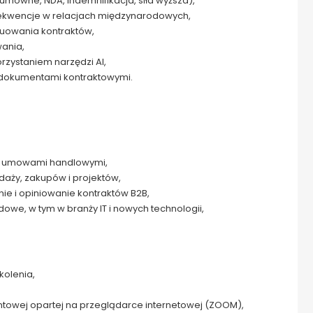
umowne, NDA, indemnifikacja, siła wyższa),
nsekwencje w relacjach międzynarodowych,
ruowania kontraktów,
wania,
rzystaniem narzędzi AI,
d dokumentami kontraktowymi.
 z umowami handlowymi,
aży, zakupów i projektów,
e i opiniowanie kontraktów B2B,
dowe, w tym w branży IT i nowych technologii,
kolenia,
ntowej opartej na przeglądarce internetowej (ZOOM),