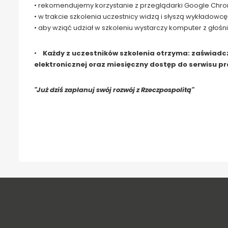
• rekomendujemy korzystanie z przeglądarki Google Chr
• w trakcie szkolenia uczestnicy widzą i słyszą wykładow
• aby wziąć udział w szkoleniu wystarczy komputer z głośn
•
Każdy z uczestników szkolenia otrzyma: zaświadczen
elektronicznej oraz miesięczny dostęp do serwisu pro
"Już dziś zaplanuj swój rozwój z Rzeczpospolitą"