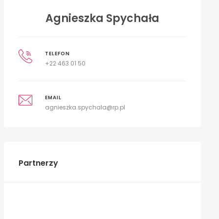
Agnieszka Spychała
TELEFON
+22 463 01 50
EMAIL
agnieszka.spychala@rp.pl
Partnerzy