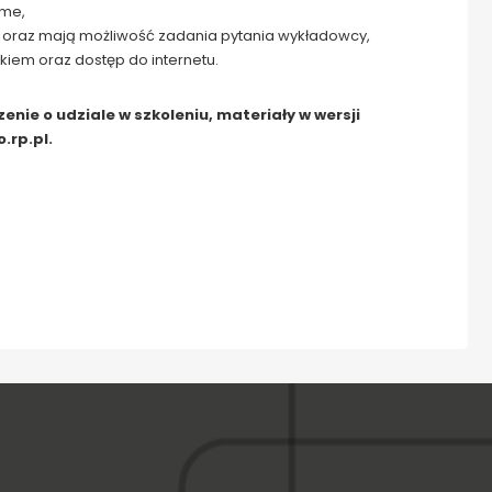
ome,
cę oraz mają możliwość zadania pytania wykładowcy,
ikiem oraz dostęp do internetu.
ie o udziale w szkoleniu, materiały w wersji
.rp.pl.