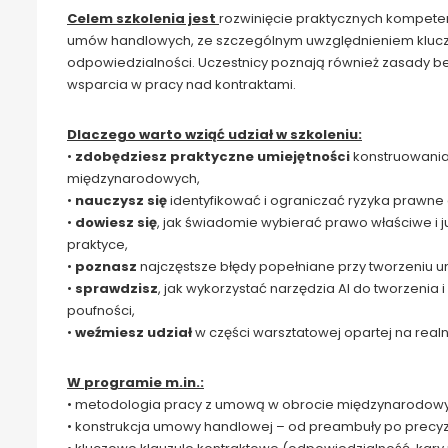
Celem szkolenia jest
rozwinięcie praktycznych kompeten
umów handlowych, ze szczególnym uwzględnieniem kluc
odpowiedzialności. Uczestnicy poznają również zasady be
wsparcia w pracy nad kontraktami.
Dlaczego warto wziąć udział w szkoleniu:
•
zdobędziesz praktyczne umiejętności
konstruowania
międzynarodowych,
•
nauczysz się
identyfikować i ograniczać ryzyka prawne 
•
dowiesz się
, jak świadomie wybierać prawo właściwe i j
praktyce,
•
poznasz
najczęstsze błędy popełniane przy tworzeniu u
•
sprawdzisz
, jak wykorzystać narzędzia AI do tworzeni
poufności,
•
weźmiesz udział
w części warsztatowej opartej na realn
W programie m.in.:
• metodologia pracy z umową w obrocie międzynarodowym
• konstrukcja umowy handlowej – od preambuły po precyz