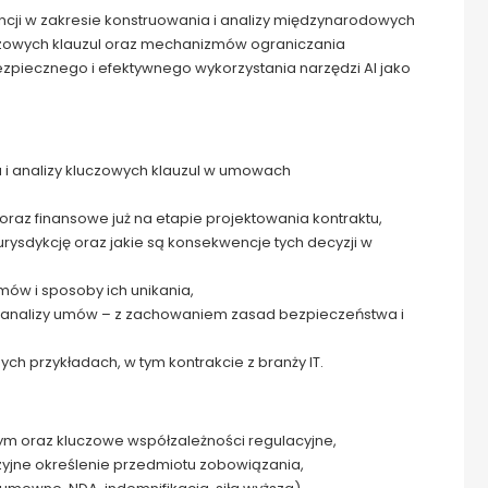
cji w zakresie konstruowania i analizy międzynarodowych
zowych klauzul oraz mechanizmów ograniczania
zpiecznego i efektywnego wykorzystania narzędzi AI jako
 i analizy kluczowych klauzul w umowach
oraz finansowe już na etapie projektowania kontraktu,
urysdykcję oraz jakie są konsekwencje tych decyzji w
mów i sposoby ich unikania,
a i analizy umów – z zachowaniem zasad bezpieczeństwa i
ych przykładach, w tym kontrakcie z branży IT.
 oraz kluczowe współzależności regulacyjne,
yjne określenie przedmiotu zobowiązania,