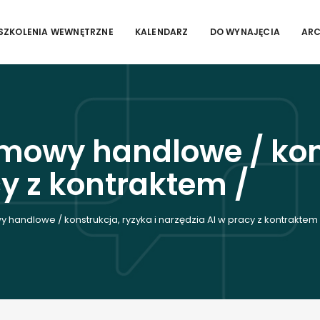
SZKOLENIA WEWNĘTRZNE
KALENDARZ
DO WYNAJĘCIA
AR
owy handlowe / konst
cy z kontraktem /
andlowe / konstrukcja, ryzyka i narzędzia AI w pracy z kontraktem 