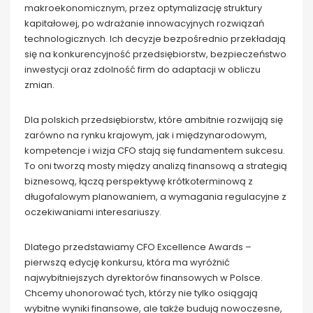
makroekonomicznym, przez optymalizację struktury
kapitałowej, po wdrażanie innowacyjnych rozwiązań
technologicznych. Ich decyzje bezpośrednio przekładają
się na konkurencyjność przedsiębiorstw, bezpieczeństwo
inwestycji oraz zdolność firm do adaptacji w obliczu
zmian.
Dla polskich przedsiębiorstw, które ambitnie rozwijają się
zarówno na rynku krajowym, jak i międzynarodowym,
kompetencje i wizja CFO stają się fundamentem sukcesu.
To oni tworzą mosty między analizą finansową a strategią
biznesową, łączą perspektywę krótkoterminową z
długofalowym planowaniem, a wymagania regulacyjne z
oczekiwaniami interesariuszy.
Dlatego przedstawiamy CFO Excellence Awards –
pierwszą edycję konkursu, która ma wyróżnić
najwybitniejszych dyrektorów finansowych w Polsce.
Chcemy uhonorować tych, którzy nie tylko osiągają
wybitne wyniki finansowe, ale także budują nowoczesne,