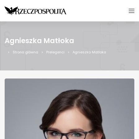
Agnieszka Matłoka
Strona główna
Prelegenci
Agnieszka Matłoka