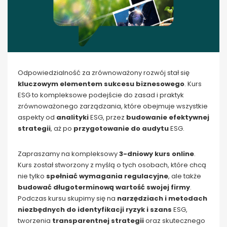
Odpowiedzialność za zrównoważony rozwój stał się
kluczowym elementem sukcesu biznesowego
. Kurs
ESG to kompleksowe podejście do zasad i praktyk
zrównoważonego zarządzania, które obejmuje wszystkie
aspekty od
analityki
ESG, przez
budowanie efektywnej
strategii
, aż po
przygotowanie do audytu
ESG.
Zapraszamy na kompleksowy
3-dniowy kurs online
.
Kurs został stworzony z myślą o tych osobach, które chcą
nie tylko
spełniać wymagania regulacyjne
, ale także
budować długoterminową wartość swojej firmy
.
Podczas kursu skupimy się na
narzędziach i metodach
niezbędnych do identyfikacji ryzyk i szans
ESG,
tworzenia
transparentnej strategii
oraz skutecznego