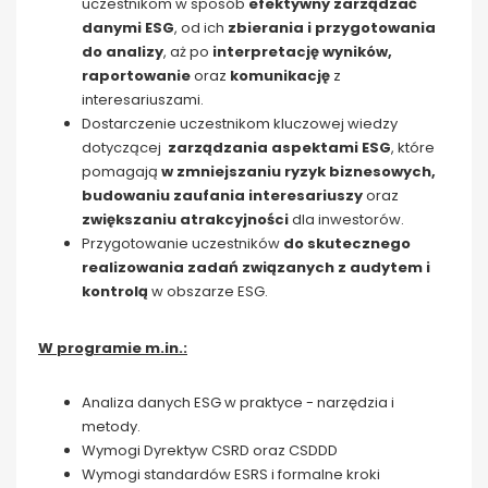
uczestnikom w sposób
efektywny zarządzać
danymi ESG
, od ich
zbierania i przygotowania
do analizy
, aż po
interpretację wyników,
raportowanie
oraz
komunikację
z
interesariuszami.
Dostarczenie uczestnikom kluczowej wiedzy
dotyczącej
zarządzania aspektami ESG
, które
pomagają
w zmniejszaniu ryzyk biznesowych,
budowaniu zaufania interesariuszy
oraz
zwiększaniu atrakcyjności
dla inwestorów.
Przygotowanie uczestników
do skutecznego
realizowania zadań związanych z audytem i
kontrolą
w obszarze ESG.
W programie m.in.:
Analiza danych ESG w praktyce - narzędzia i
metody.
Wymogi Dyrektyw CSRD oraz CSDDD
Wymogi standardów ESRS i formalne kroki