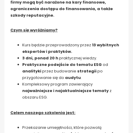
firmy mogą być narażone na kary finansowe,
ograniczenia dostępu do finansowania, a także
szkody reputacyjne.
Czym się wyróżniamy?
Kurs będzie przeprowadzony przez
13 wybitnych
ekspertów i praktyków.
3 dni, ponad 20 h
praktycznej wiedzy.
Praktyczne podejście do tematu ESG
od
analityki
przez budowanie
strategii
po
przygotowanie się do
audytu
.
Kompleksowy program zawierający
najważniejsze i najaktualniejsze tematy
z
obszaru ESG.
Celem naszego szkolenia jest:
Przekazanie umiejętności, które pozwolą