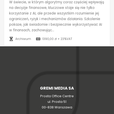
W świecie, w którym algorytmy coraz częściej wpływają
na decyzje finansowe, kluczowe staje się nie tylko
korzystanie z AI, ale przede wszystkim rozumienie jej
ograniczeń, ryzyk i mechanizmów działania. Szkolenie
pokaże, jak świadomie i bezpiecznie wykorzystywać AI
w finansach, zachowując...
Archiwum
1390,00 zł + 23%VAT
GREMI MEDIA SA
Prosta Office Centre
ul. Prosta 51
00-838 Warszawa