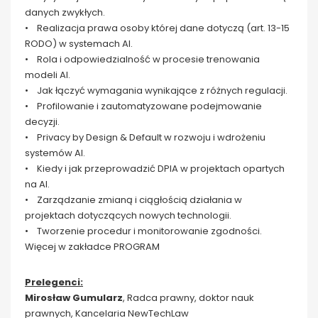
danych zwykłych.
• Realizacja prawa osoby której dane dotyczą (art. 13-15
RODO) w systemach AI.
• Rola i odpowiedzialność w procesie trenowania
modeli AI.
• Jak łączyć wymagania wynikające z różnych regulacji.
• Profilowanie i zautomatyzowane podejmowanie
decyzji.
• Privacy by Design & Default w rozwoju i wdrożeniu
systemów AI.
• Kiedy i jak przeprowadzić DPIA w projektach opartych
na AI.
• Zarządzanie zmianą i ciągłością działania w
projektach dotyczących nowych technologii.
• Tworzenie procedur i monitorowanie zgodności.
Więcej w zakładce PROGRAM
Prelegenci:
Mirosław Gumularz
, Radca prawny, doktor nauk
prawnych, Kancelaria NewTechLaw