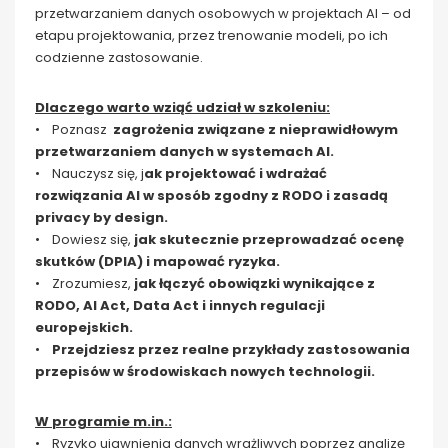
przetwarzaniem danych osobowych w projektach AI – od
etapu projektowania, przez trenowanie modeli, po ich
codzienne zastosowanie.
Dlaczego warto wziąć udział w szkoleniu:
• Poznasz
zagrożenia związane z nieprawidłowym
przetwarzaniem danych w systemach AI.
• Nauczysz się, j
ak projektować i wdrażać
rozwiązania AI w sposób zgodny z RODO i zasadą
privacy by design.
• Dowiesz się,
jak skutecznie przeprowadzać ocenę
skutków (DPIA) i mapować ryzyka.
• Zrozumiesz,
jak łączyć obowiązki wynikające z
RODO, AI Act, Data Act i innych regulacji
europejskich.
•
Przejdziesz przez realne przykłady zastosowania
przepisów w środowiskach nowych technologii.
W programie m.in.:
• Ryzyko ujawnienia danych wrażliwych poprzez analizę