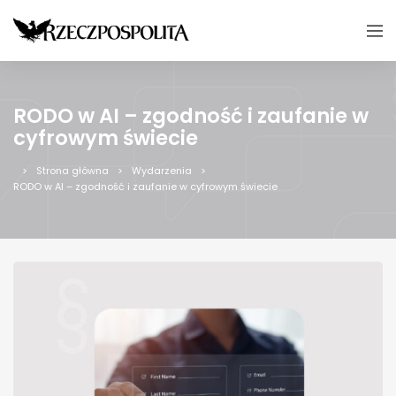
RODO w AI – zgodność i zaufanie w
cyfrowym świecie
Strona główna
Wydarzenia
RODO w AI – zgodność i zaufanie w cyfrowym świecie