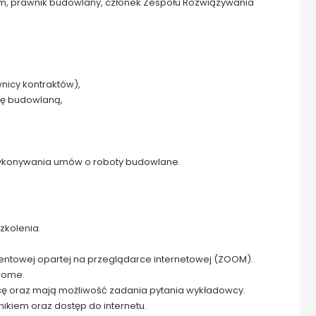
m, prawnik budowlany, członek Zespołu Rozwiązywania
nicy kontraktów),
nżę budowlaną,
 wykonywania umów o roboty budowlane.
zkolenia.
entowej opartej na przeglądarce internetowej (ZOOM).
rome.
wcę oraz mają możliwość zadania pytania wykładowcy.
nikiem oraz dostęp do internetu.