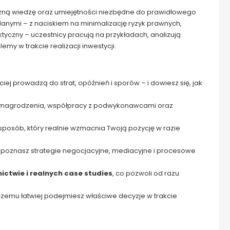
czną wiedzę oraz umiejętności niezbędne do prawidłowego
lanymi – z naciskiem na minimalizację ryzyk prawnych,
yczny – uczestnicy pracują na przykładach, analizują
y w trakcie realizacji inwestycji.
ściej prowadzą do strat, opóźnień i sporów – i dowiesz się, jak
wynagrodzenia, współpracy z podwykonawcami oraz
sposób, który realnie wzmacnia Twoją pozycję w razie
 poznasz strategie negocjacyjne, mediacyjne i procesowe
ctwie i realnych case studies
, co pozwoli od razu
i czemu łatwiej podejmiesz właściwe decyzje w trakcie