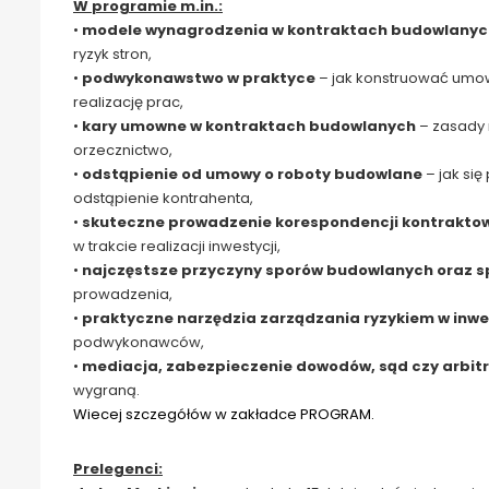
W programie m.in.:
•
modele wynagrodzenia w kontraktach budowlanyc
ryzyk stron,
•
podwykonawstwo w praktyce
– jak konstruować umow
realizację prac,
•
kary umowne w kontraktach budowlanych
– zasady 
orzecznictwo,
•
odstąpienie od umowy o roboty budowlane
– jak się
odstąpienie kontrahenta,
•
skuteczne prowadzenie korespondencji kontraktow
w trakcie realizacji inwestycji,
•
najczęstsze przyczyny sporów budowlanych oraz sp
prowadzenia,
•
praktyczne narzędzia zarządzania ryzykiem w inw
podwykonawców,
•
mediacja, zabezpieczenie dowodów, sąd czy arbit
wygraną.
Wiecej szczegółów w zakładce PROGRAM.
Prelegenci: