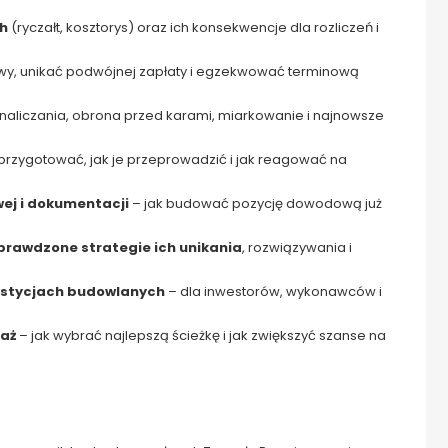
h
(ryczałt, kosztorys) oraz ich konsekwencje dla rozliczeń i
y, unikać podwójnej zapłaty i egzekwować terminową
naliczania, obrona przed karami, miarkowanie i najnowsze
 przygotować, jak je przeprowadzić i jak reagować na
ej i dokumentacji
– jak budować pozycję dowodową już
rawdzone strategie ich unikania
, rozwiązywania i
estycjach budowlanych
– dla inwestorów, wykonawców i
raż
– jak wybrać najlepszą ścieżkę i jak zwiększyć szanse na