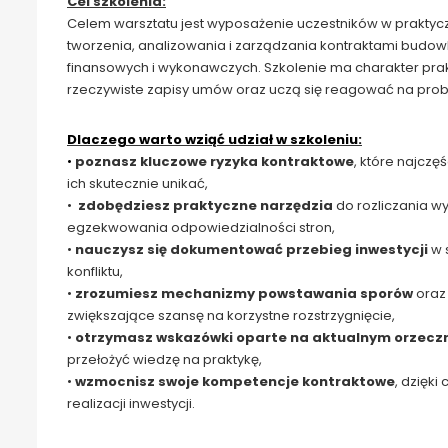
Cel szkolenia:
Celem warsztatu jest wyposażenie uczestników w prakty
tworzenia, analizowania i zarządzania kontraktami budow
finansowych i wykonawczych. Szkolenie ma charakter prakt
rzeczywiste zapisy umów oraz uczą się reagować na problem
Dlaczego warto wziąć udział w szkoleniu:
•
poznasz kluczowe ryzyka kontraktowe
, które najczę
ich skutecznie unikać,
•
zdobędziesz praktyczne narzędzia
do rozliczania 
egzekwowania odpowiedzialności stron,
•
nauczysz się dokumentować przebieg inwestycji
w 
konfliktu,
•
zrozumiesz mechanizmy powstawania sporów
oraz
zwiększające szansę na korzystne rozstrzygnięcie,
•
otrzymasz wskazówki oparte na aktualnym orzeczni
przełożyć wiedzę na praktykę,
•
wzmocnisz swoje kompetencje kontraktowe
, dzięk
realizacji inwestycji.