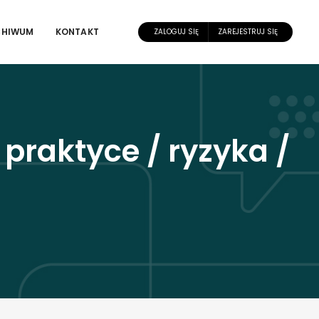
CHIWUM
KONTAKT
ZALOGUJ SIĘ
ZAREJESTRUJ SIĘ
raktyce / ryzyka /