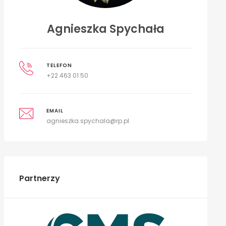
Agnieszka Spychała
TELEFON
+22 463 01 50
EMAIL
agnieszka.spychala@rp.pl
Partnerzy