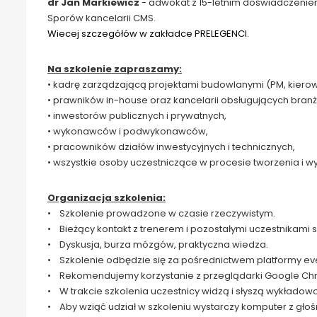
dr Jan Markiewicz
- adwokat z 15-letnim doświadczenie
Sporów kancelarii CMS.
Wiecej szczegółów w zakładce PRELEGENCI.
Na szkolenie zapraszamy:
• kadrę zarządzającą projektami budowlanymi (PM, kierow
• prawników in-house oraz kancelarii obsługujących bra
• inwestorów publicznych i prywatnych,
• wykonawców i podwykonawców,
• pracowników działów inwestycyjnych i technicznych,
• wszystkie osoby uczestniczące w procesie tworzenia i
Organizacja szkolenia:
• Szkolenie prowadzone w czasie rzeczywistym.
• Bieżący kontakt z trenerem i pozostałymi uczestnikami s
• Dyskusja, burza mózgów, praktyczna wiedza.
• Szkolenie odbędzie się za pośrednictwem platformy ev
• Rekomendujemy korzystanie z przeglądarki Google Ch
• W trakcie szkolenia uczestnicy widzą i słyszą wykłado
• Aby wziąć udział w szkoleniu wystarczy komputer z głoś