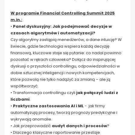
W programie Financial Controlling Summit 2025
m.in.:
•
Panel dyskusyjny: Jak podejmować decyzje w
czasach algorytmów i automatyzacji?
Czy algorytmy zastąpią menedżerów, a dane intuicję? W
świecie, gdzie technologia wspiera każdą decyzję
finansową, kluczowe staje się pytanie: co nadal powinno
pozostać w rękach człowieka? Dołącz do inspirującej
dyskusji o przyszłości controllingu, odpowiedzialności w
dobie sztucznej inteligencji i nowych kompetencjach,
które pozwolą nie tylko nadążyć za zmianą – ale ją
współtworzyć.
• Transformacja controllingu czyli
jak połączyć ludzi z
liczbami
.
•
Praktyczne zastosowania AI i ML
- jak firmy
automatyzują procesy, tworzą prognozy predykcyjne i
wykrywają anomalie.
• Jak przeprowadzić
audyt danych i procesów
?
• Dlaczego klasyczne raportowanie przestaje