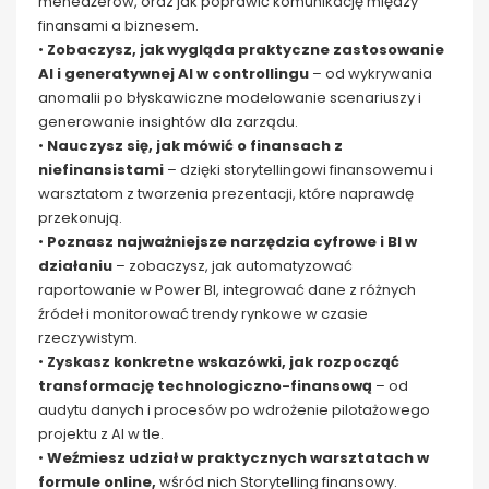
menedżerów, oraz jak poprawić komunikację między
finansami a biznesem.
•
Zobaczysz, jak wygląda praktyczne zastosowanie
AI i generatywnej AI w controllingu
– od wykrywania
anomalii po błyskawiczne modelowanie scenariuszy i
generowanie insightów dla zarządu.
•
Nauczysz się, jak mówić o finansach z
niefinansistami
– dzięki storytellingowi finansowemu i
warsztatom z tworzenia prezentacji, które naprawdę
przekonują.
•
Poznasz najważniejsze narzędzia cyfrowe i BI w
działaniu
– zobaczysz, jak automatyzować
raportowanie w Power BI, integrować dane z różnych
źródeł i monitorować trendy rynkowe w czasie
rzeczywistym.
•
Zyskasz konkretne wskazówki, jak rozpocząć
transformację technologiczno-finansową
– od
audytu danych i procesów po wdrożenie pilotażowego
projektu z AI w tle.
•
Weźmiesz udział w praktycznych warsztatach w
formule online,
wśród nich Storytelling finansowy.