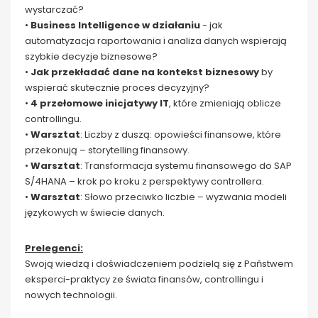
wystarczać?
•
Business Intelligence w działaniu
- jak
automatyzacja raportowania i analiza danych wspierają
szybkie decyzje biznesowe?
•
Jak przekładać dane na kontekst biznesowy
by
wspierać skutecznie proces decyzyjny?
•
4 przełomowe inicjatywy IT
, które zmieniają oblicze
controllingu.
•
Warsztat
: Liczby z duszą: opowieści finansowe, które
przekonują – storytelling finansowy.
•
Warsztat
: Transformacja systemu finansowego do SAP
S/4HANA – krok po kroku z perspektywy controllera.
•
Warsztat
: Słowo przeciwko liczbie – wyzwania modeli
językowych w świecie danych.
Prelegenci:
Swoją wiedzą i doświadczeniem podzielą się z Państwem
eksperci-praktycy ze świata finansów, controllingu i
nowych technologii.