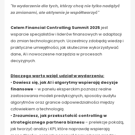
"to wydarzenie dla tych, którzy chcą nie tylko nadążyć
za zmianami, ale aktywnie je współtworzyć"
Celem Financial Controlling Summit 2025
jest
wsparcie specjalistów i liderów finansowych w adaptacji
do zmian technologicznych. Uczestnicy zdobędą wiedzę i
praktyczne umiejętności, jak skutecznie wykorzystywać
dane, AI i nowoczesne narzędzia w procesach
decyzyjnych.
Dlaczego warto wziąć udział w wydarzeniu:
•
Dowiesz się, jak AI i algorytmy wspierają decyzje
finansowe
– w panelu eksperckim poznasz realne
zastosowania modeli predykcyjnych, sposoby audytu
algorytmów oraz granice odpowiedzialności między
człowiekiem a technologią.
•
Zrozumiesz, jak przekształcić controlling w
strategicznego partnera biznesu
– prelekcje pokażą,
jak tworzyć analizy i KPI, które naprawdę wspierają