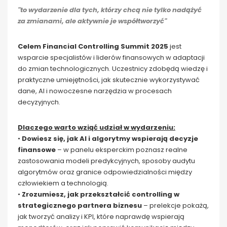
"to wydarzenie dla tych, którzy chcą nie tylko nadążyć
za zmianami, ale aktywnie je współtworzyć"
Celem Financial Controlling Summit 2025
jest
wsparcie specjalistów i liderów finansowych w adaptacji
do zmian technologicznych. Uczestnicy zdobędą wiedzę i
praktyczne umiejętności, jak skutecznie wykorzystywać
dane, AI i nowoczesne narzędzia w procesach
decyzyjnych.
Dlaczego warto wziąć udział w wydarzeniu:
•
Dowiesz się, jak AI i algorytmy wspierają decyzje
finansowe
– w panelu eksperckim poznasz realne
zastosowania modeli predykcyjnych, sposoby audytu
algorytmów oraz granice odpowiedzialności między
człowiekiem a technologią.
•
Zrozumiesz, jak przekształcić controlling w
strategicznego partnera biznesu
– prelekcje pokażą,
jak tworzyć analizy i KPI, które naprawdę wspierają