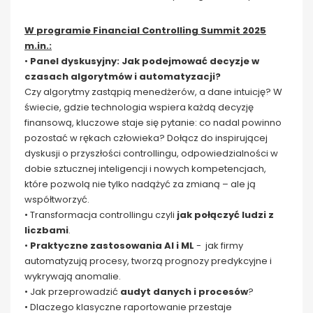
W programie Financial Controlling Summit 2025
m.in.:
•
Panel dyskusyjny: Jak podejmować decyzje w
czasach algorytmów i automatyzacji?
Czy algorytmy zastąpią menedżerów, a dane intuicję? W
świecie, gdzie technologia wspiera każdą decyzję
finansową, kluczowe staje się pytanie: co nadal powinno
pozostać w rękach człowieka? Dołącz do inspirującej
dyskusji o przyszłości controllingu, odpowiedzialności w
dobie sztucznej inteligencji i nowych kompetencjach,
które pozwolą nie tylko nadążyć za zmianą – ale ją
współtworzyć.
• Transformacja controllingu czyli
jak połączyć ludzi z
liczbami
.
•
Praktyczne zastosowania AI i ML
- jak firmy
automatyzują procesy, tworzą prognozy predykcyjne i
wykrywają anomalie.
• Jak przeprowadzić
audyt danych i procesów
?
• Dlaczego klasyczne raportowanie przestaje