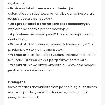
wystarczać?
•
Business Intelligence w działaniu
- jak
automatyzacja raportowania i analiza danych wspierają
szybkie decyzje biznesowe?
•
Jak przekładać dane na kontekst biznesowy
by
wspierać skutecznie proces decyzyjny?
•
4 przełomowe inicjatywy IT
, które zmieniają oblicze
controllingu.
•
Warsztat
: Liczby z duszą: opowieści finansowe, które
przekonują – storytelling finansowy.
•
Warsztat
: Transformacja systemu finansowego do SAP
S/4HANA – krok po kroku z perspektywy controllera.
•
Warsztat
: Słowo przeciwko liczbie – wyzwania modeli
językowych w świecie danych.
Prelegenci:
Swoją wiedzą i doświadczeniem podzielą się z Państwem
eksperci-praktycy ze świata finansów, controllingu i
nowych technologii.