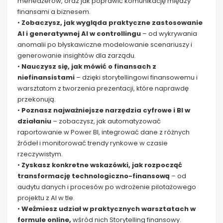
menedżerów, oraz jak poprawić komunikację między
finansami a biznesem.
•
Zobaczysz, jak wygląda praktyczne zastosowanie
AI i generatywnej AI w controllingu
– od wykrywania
anomalii po błyskawiczne modelowanie scenariuszy i
generowanie insightów dla zarządu.
•
Nauczysz się, jak mówić o finansach z
niefinansistami
– dzięki storytellingowi finansowemu i
warsztatom z tworzenia prezentacji, które naprawdę
przekonują.
•
Poznasz najważniejsze narzędzia cyfrowe i BI w
działaniu
– zobaczysz, jak automatyzować
raportowanie w Power BI, integrować dane z różnych
źródeł i monitorować trendy rynkowe w czasie
rzeczywistym.
•
Zyskasz konkretne wskazówki, jak rozpocząć
transformację technologiczno-finansową
– od
audytu danych i procesów po wdrożenie pilotażowego
projektu z AI w tle.
•
Weźmiesz udział w praktycznych warsztatach w
formule online,
wśród nich Storytelling finansowy.